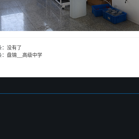
条：
没有了
条：
盘锦__高级中学