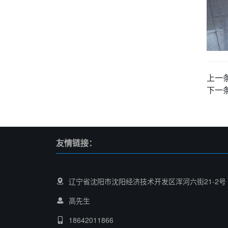
上一
下一
友情链接：
辽宁省沈阳市沈阳经济技术开发区浑河六街21-2号
高先生
18642011866