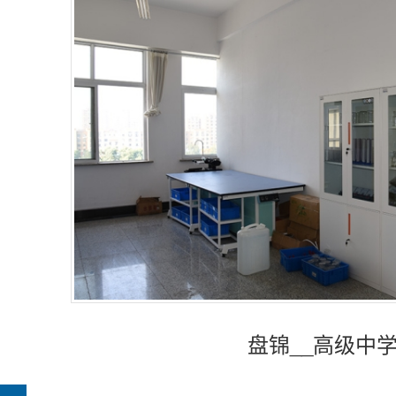
盘锦__高级中