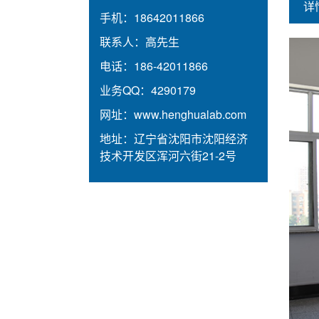
详
手机：
18642011866
联系人：
高先生
电话：
186-42011866
业务QQ：
4290179
网址：
www.henghualab.com
地址：
辽宁省沈阳市沈阳经济
技术开发区浑河六街21-2号