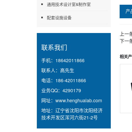
通用技术设计室&制作室
产
配套设施设备
上一
下一
联系我们
相关产
手机：
18642011866
联系人：
高先生
电话：
186-42011866
业务QQ：
4290179
网址：
www.henghualab.com
地址：
辽宁省沈阳市沈阳经济
技术开发区浑河六街21-2号