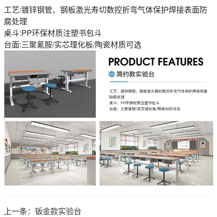
工艺:镀锌钢管、钢板激光寿切数控折弯气体保护焊接表面防
腐处理
桌斗:PP环保材质注塑书包斗
台面:三聚氰胺/实芯理化板/陶瓷材质可选
上一条：
钣金款实验台